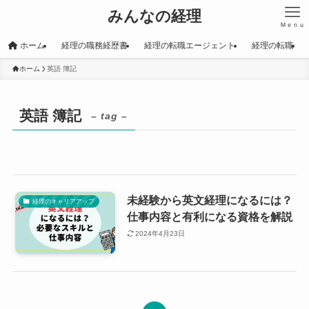
みんなの経理
Ｍｅｎｕ
ホーム
経理の職務経歴書
経理の転職エージェント
経理の転職
ホーム
英語 簿記
英語 簿記
– tag –
未経験から英文経理になるには？
経理のキャリアアップ
仕事内容と有利になる資格を解説
2024年4月23日