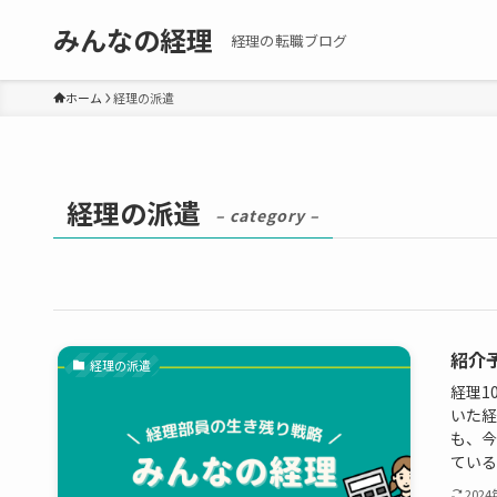
みんなの経理
経理の転職ブログ
ホーム
経理の派遣
経理の派遣
– category –
紹介
経理の派遣
経理1
いた経
も、今
ている
202