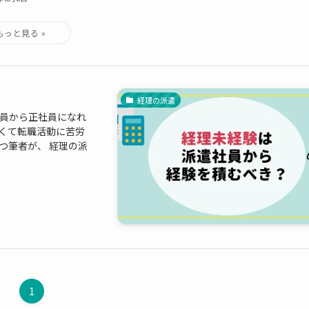
？
経理の派遣
社員から正社員になれ
なくて転職活動に苦労
つ筆者が、 経理の派
1