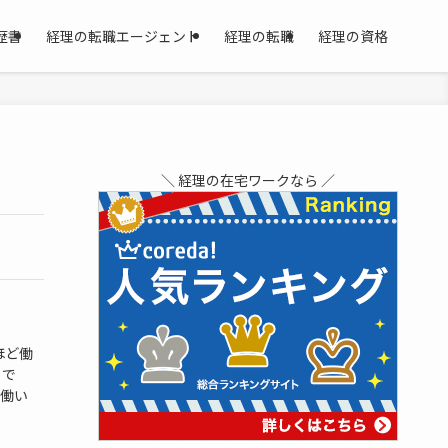
歴書
経理の転職エージェント
経理の転職
経理の資格
＼ 経理の在宅ワークなら ／
ほど働
 で
働い