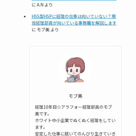
に
A.N
より
HSS型HSPに経理の仕事は向いていない？現
役経理部員が向いている事務職を解説します
に
モブ美
より
モブ美
経理10年目☆アラフォー経理部員のモブ
美です。
ホワイト中小企業でぬくぬく経理をしてい
ます。
安定した仕事に就いてのんびり生きていき