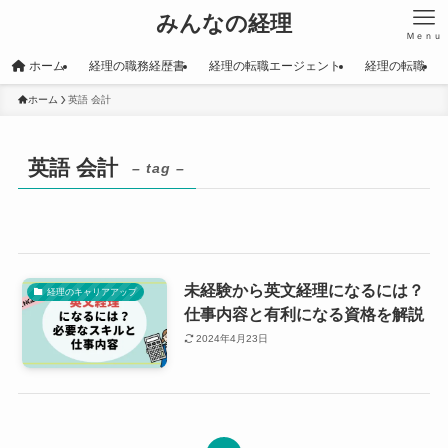
みんなの経理
Ｍｅｎｕ
ホーム
経理の職務経歴書
経理の転職エージェント
経理の転職
ホーム
英語 会計
英語 会計
– tag –
未経験から英文経理になるには？
経理のキャリアアップ
仕事内容と有利になる資格を解説
2024年4月23日