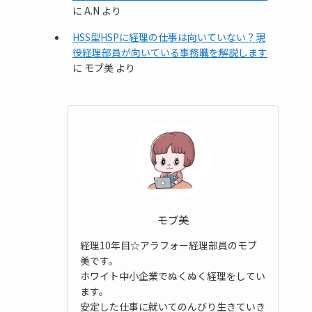
に
A.N
より
HSS型HSPに経理の仕事は向いていない？現
役経理部員が向いている事務職を解説します
に
モブ美
より
モブ美
経理10年目☆アラフォー経理部員のモブ
美です。
ホワイト中小企業でぬくぬく経理をしてい
ます。
安定した仕事に就いてのんびり生きていき