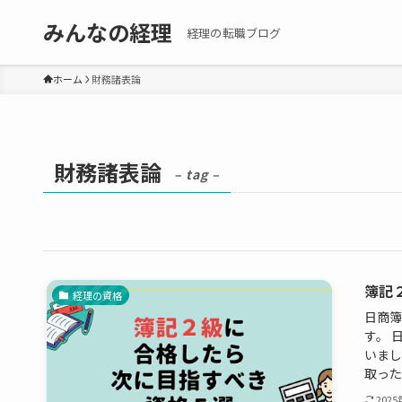
みんなの経理
経理の転職ブログ
ホーム
財務諸表論
財務諸表論
– tag –
簿記
経理の資格
日商簿
す。 
いまし
取った
202