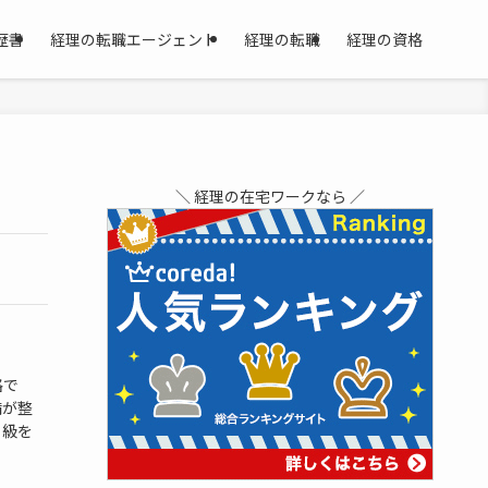
歴書
経理の転職エージェント
経理の転職
経理の資格
＼ 経理の在宅ワークなら ／
格で
備が整
２級を