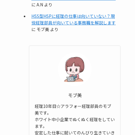
に
A.N
より
HSS型HSPに経理の仕事は向いていない？現
役経理部員が向いている事務職を解説します
に
モブ美
より
モブ美
経理10年目☆アラフォー経理部員のモブ
美です。
ホワイト中小企業でぬくぬく経理をしてい
ます。
安定した仕事に就いてのんびり生きていき