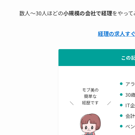
数人～30人ほどの
小規模の会社で経理
をやって
経理の求人すぐに
この
アラ
モブ美の
30
簡単な
経歴です
IT
会
ベ