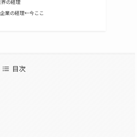
業界の経理
舗企業の経理←今ここ
目次