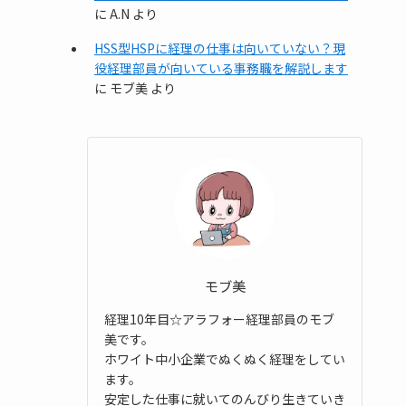
に
A.N
より
HSS型HSPに経理の仕事は向いていない？現
役経理部員が向いている事務職を解説します
に
モブ美
より
モブ美
経理10年目☆アラフォー経理部員のモブ
美です。
ホワイト中小企業でぬくぬく経理をしてい
ます。
安定した仕事に就いてのんびり生きていき